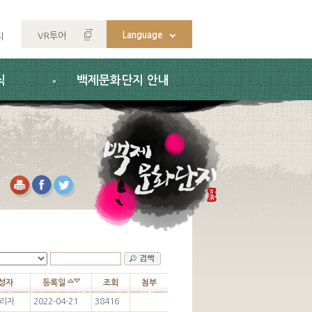
Language
VR투어
지
식
백제문화단지 안내
성자
등록일
조회
첨부
리자
2022-04-21
38416