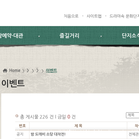
처음으로
사이트맵
드라마속 문화단
람예약·대관
즐길거리
단지소
Home
>
>
이벤트
이벤트
총 게시물 226 건 l 금일
0
건
번호
제 목
작
공지
밤 도깨비 소탕 대작전!
전체관