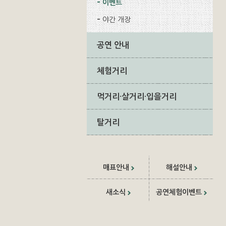
이벤트
야간 개장
공연 안내
체험거리
먹거리·살거리·입을거리
탈거리
매표안내
해설안내
새소식
공연체험이벤트