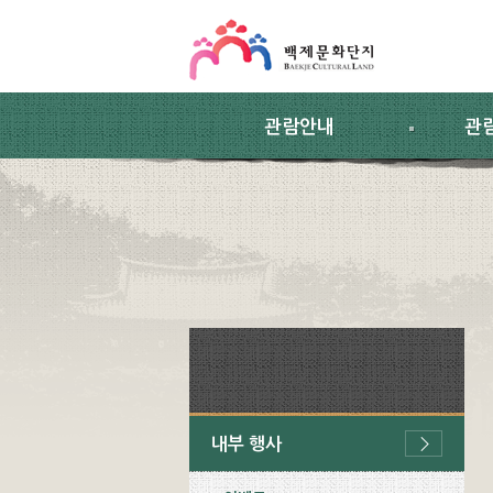
스킵네비게이션
본문 바로가기
주요메뉴 바로가기
하위메뉴 바로가기
관람안내
관
내부 행사