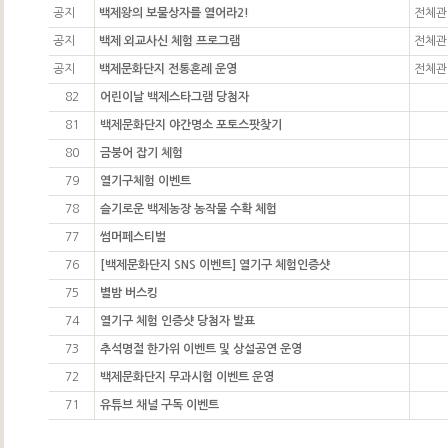
공지
백제왕의 보물상자를 열어라2!
전체관
공지
백제 외교사신 체험 프로그램
전체관
공지
백제문화단지 전통혼례 운영
전체관
82
어린이날 백제스타그램 당첨자
81
백제문화단지 야간명소 포토스팟찾기
80
금붕어 잡기 체험
79
열기구체험 이벤트
78
슬기로운 백제농장 농작물 수확 체험
77
썸머페스티벌
76
[백제문화단지 SNS 이벤트] 열기구 체험인증샷
75
별밤 버스킹
74
열기구 체험 인증샷 당첨자 발표
73
추석명절 한가위 이벤트 및 상설공연 운영
72
백제문화단지 무과시험 이벤트 운영
71
유튜브 채널 구독 이벤트