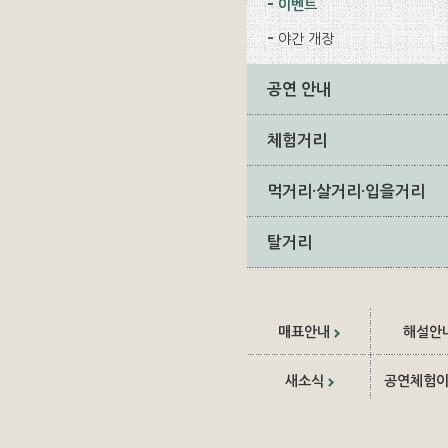
이벤트
야간 개장
공연 안내
체험거리
먹거리·살거리·입을거리
탈거리
매표안내
해설안
새소식
공연체험