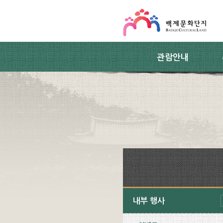
스킵네비게이션
본문 바로가기
주요메뉴 바로가기
하위메뉴 바로가기
관람안내
내부 행사