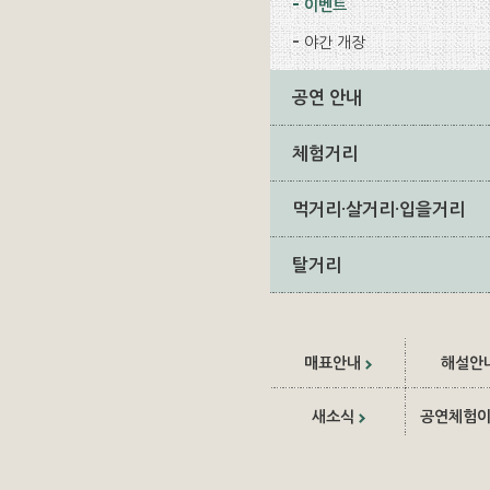
이벤트
야간 개장
공연 안내
체험거리
먹거리·살거리·입을거리
탈거리
매표안내
해설안
새소식
공연체험