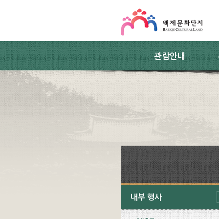
스킵네비게이션
본문 바로가기
주요메뉴 바로가기
하위메뉴 바로가기
관람안내
내부 행사