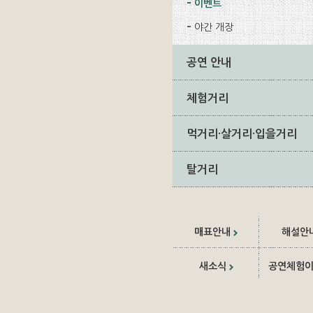
이벤트
야간 개장
공연 안내
체험거리
먹거리·살거리·입을거리
탈거리
매표안내
해설안
새소식
공연체험