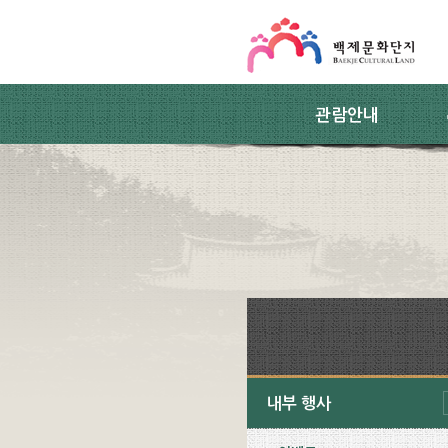
스킵네비게이션
본문 바로가기
주요메뉴 바로가기
하위메뉴 바로가기
관람안내
내부 행사