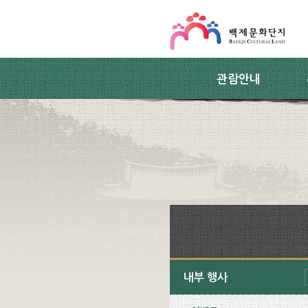
스킵네비게이션
본문 바로가기
주요메뉴 바로가기
하위메뉴 바로가기
관람안내
내부 행사