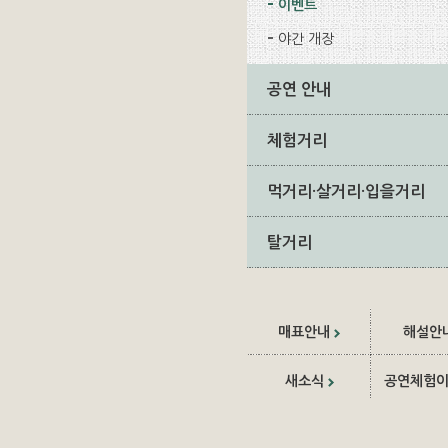
이벤트
야간 개장
공연 안내
체험거리
먹거리·살거리·입을거리
탈거리
매표안내
해설안
새소식
공연체험