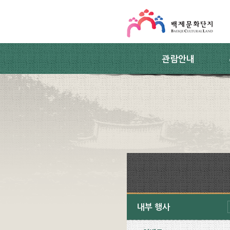
스킵네비게이션
본문 바로가기
주요메뉴 바로가기
하위메뉴 바로가기
관람안내
내부 행사