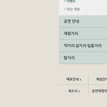
이벤트
야간 개장
공연 안내
체험거리
먹거리·살거리·입을거리
탈거리
매표안내
해설안
새소식
공연체험