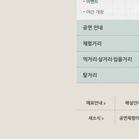
이벤트
야간 개장
공연 안내
체험거리
먹거리·살거리·입을거리
탈거리
매표안내
해설안
새소식
공연체험