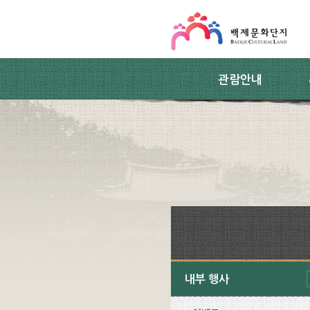
스킵네비게이션
본문 바로가기
주요메뉴 바로가기
하위메뉴 바로가기
관람안내
내부 행사