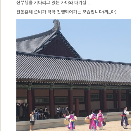
신부님을 기다리고 있는 가마와 대기실...!
전통혼례 준비가 착착 진행되어가는 모습입니다(꺄_아)