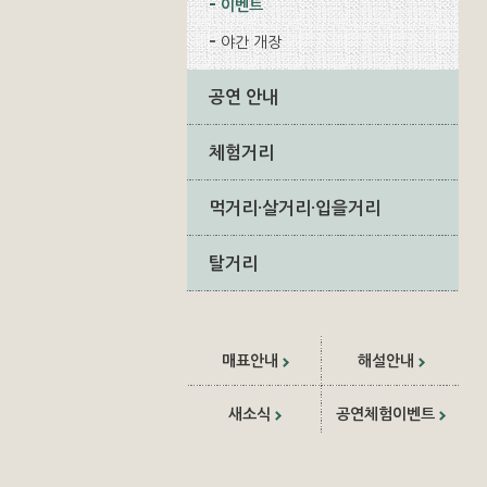
이벤트
야간 개장
공연 안내
체험거리
먹거리·살거리·입을거리
탈거리
매표안내
해설안내
새소식
공연체험이벤트