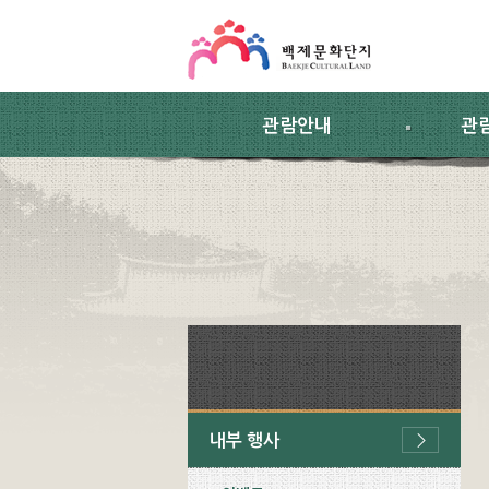
스킵네비게이션
본문 바로가기
주요메뉴 바로가기
하위메뉴 바로가기
관람안내
관
내부 행사