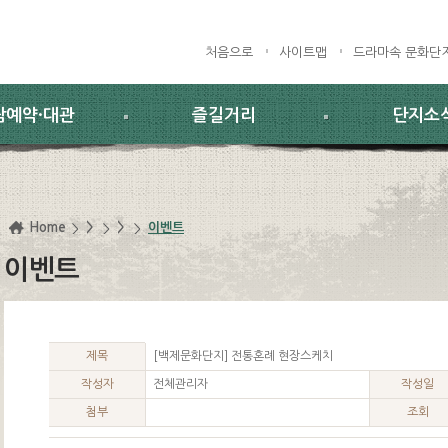
처음으로
사이트맵
드라마속 문화단
람예약·대관
즐길거리
단지소
Home
>
>
이벤트
이벤트
제목
[백제문화단지] 전통혼례 현장스케치
작성자
전체관리자
작성일
첨부
조회