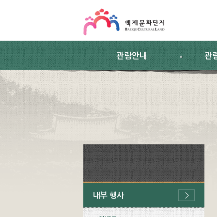
스킵네비게이션
본문 바로가기
주요메뉴 바로가기
하위메뉴 바로가기
관람안내
관
내부 행사