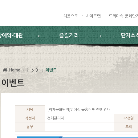
처음으로
사이트맵
드라마속 문화단
람예약·대관
즐길거리
단지소
Home
>
>
이벤트
이벤트
제목
[백제문화단지]위례성 물총전투 진행 안내
작성자
전체관리자
작성일
첨부
조회