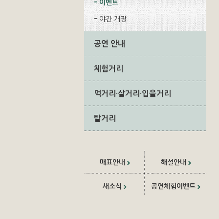
이벤트
야간 개장
공연 안내
체험거리
먹거리·살거리·입을거리
탈거리
매표안내
해설안내
새소식
공연체험이벤트