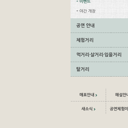
이벤트
야간 개장
공연 안내
체험거리
먹거리·살거리·입을거리
탈거리
매표안내
해설안
새소식
공연체험