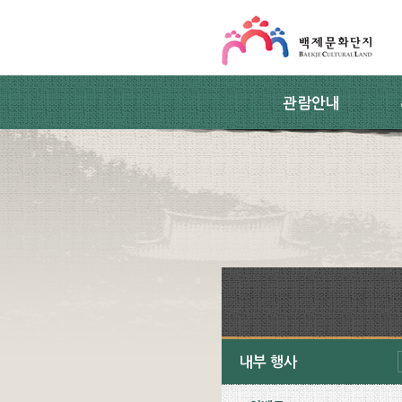
스킵네비게이션
본문 바로가기
주요메뉴 바로가기
하위메뉴 바로가기
관람안내
내부 행사