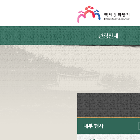
스킵네비게이션
본문 바로가기
주요메뉴 바로가기
하위메뉴 바로가기
관람안내
내부 행사