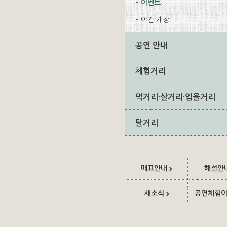
이벤트
야간 개장
공연 안내
체험거리
먹거리·살거리·입을거리
탈거리
매표안내
해설안
새소식
공연체험