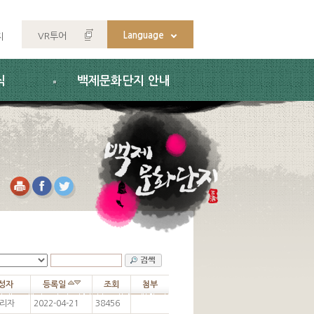
Language
VR투어
지
식
백제문화단지 안내
성자
등록일
조회
첨부
리자
2022-04-21
38456