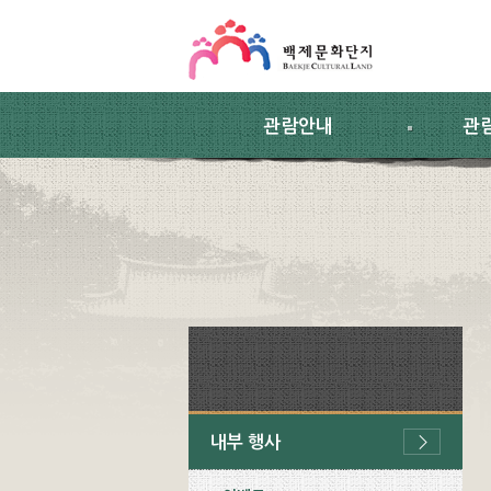
스킵네비게이션
본문 바로가기
주요메뉴 바로가기
하위메뉴 바로가기
관람안내
관
내부 행사