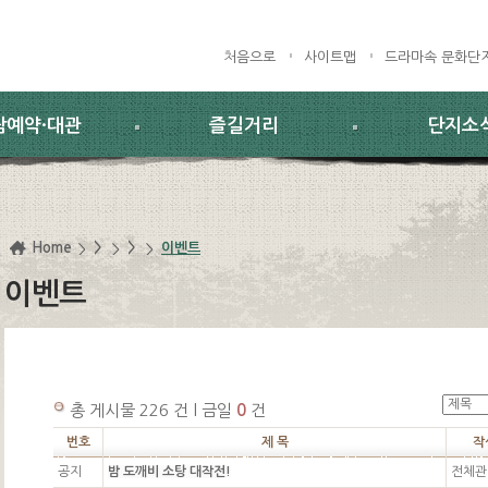
처음으로
사이트맵
드라마속 문화단
람예약·대관
즐길거리
단지소
Home
>
>
이벤트
이벤트
총 게시물 226 건 l 금일
0
건
번호
제 목
작
공지
밤 도깨비 소탕 대작전!
전체관