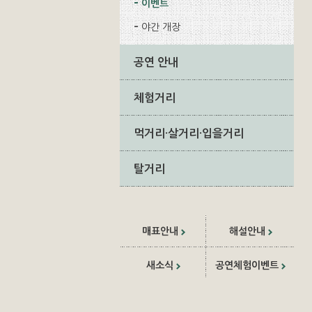
이벤트
야간 개장
공연 안내
체험거리
먹거리·살거리·입을거리
탈거리
매표안내
해설안내
새소식
공연체험이벤트