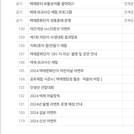
공지
백제왕의 보물상자를 열어라2!
전체관
공지
백제 외교사신 체험 프로그램
전체관
공지
백제문화단지 전통혼례 운영
전체관
190
야간개장 sns인증샷 이벤트
189
제7회 어린이 사생대회 결과발표
188
지화(종이 꽃)만들기 체험
187
백제문화단지 'SBS 더 리슨' 촬영 및 공연 안내
186
백제 외교사신 체험
185
2024 백제문화단지 어린이날 이벤트
184
공포체험 시즌4 [ 백제명탐정 혈촌 : 마을의 비밀 ]
183
인생샷 선발대회
182
2024 백제 어울림픽
181
2024년 월별 이벤트 운영 예정 안내
180
2024 설날 이벤트
179
2024 신년 이벤트