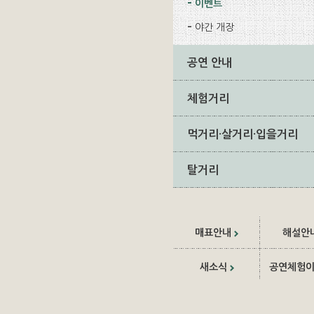
이벤트
야간 개장
공연 안내
체험거리
먹거리·살거리·입을거리
탈거리
매표안내
해설안
새소식
공연체험