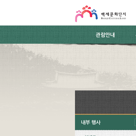
스킵네비게이션
본문 바로가기
주요메뉴 바로가기
하위메뉴 바로가기
관람안내
내부 행사