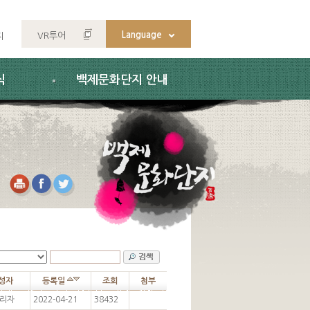
Language
VR투어
지
식
백제문화단지 안내
성자
등록일
조회
첨부
리자
2022-04-21
38432