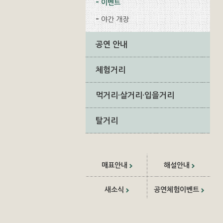
이벤트
야간 개장
공연 안내
체험거리
먹거리·살거리·입을거리
탈거리
매표안내
해설안내
새소식
공연체험이벤트