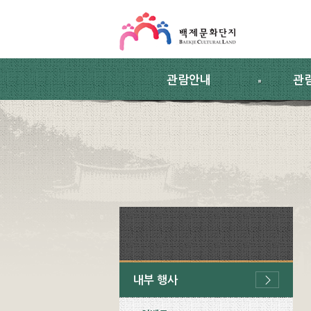
스킵네비게이션
본문 바로가기
주요메뉴 바로가기
하위메뉴 바로가기
관람안내
관
내부 행사