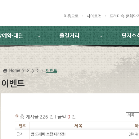
처음으로
사이트맵
드라마속 문화단
람예약·대관
즐길거리
단지소
Home
>
>
이벤트
이벤트
총 게시물 226 건 l 금일
0
건
번호
제 목
작
공지
밤 도깨비 소탕 대작전!
전체관