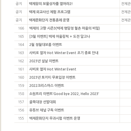
공지
백제왕의 보물상자를 열어라2!
전체관
공지
백제 외교사신 체험 프로그램
전체관
공지
백제문화단지 전통혼례 운영
전체관
166
백제의 고향 시즌3(백제 명탐정 혈촌 마을의 비밀)
165
[3월 이벤트] 백제 어울림픽 + 도전 달고나
164
2월 정월대보름 이벤트
163
사비로 열차 Hot Winter Event 조기 종료 안내
162
2023년 설날 이벤트
161
사비로 열차 Hot Winter Event
160
2023년 토끼띠 무료입장 이벤트
159
2022크리스마스 이벤트
158
소원트리 이벤트'Good bye 2022, Hello 2023'
157
골목대장 선발대회
156
유튜브 채널 구독 이벤트
155
백제문화단지 무과시험 이벤트 운영