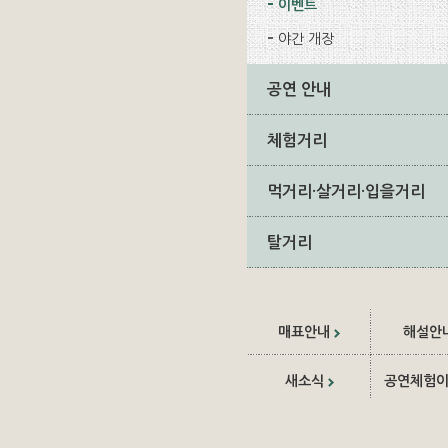
이벤트
야간 개장
공연 안내
체험거리
먹거리·살거리·입을거리
탈거리
매표안내
해설안
새소식
공연체험