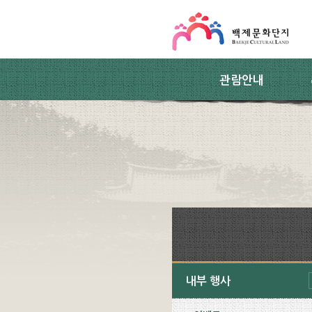
스킵네비게이션
본문 바로가기
주요메뉴 바로가기
하위메뉴 바로가기
관람안내
내부 행사