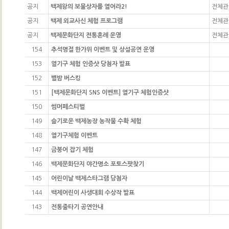
공지
백제왕의 보물상자를 열어라2!
전체관
공지
백제 외교사신 체험 프로그램
전체관
공지
백제문화단지 전통혼례 운영
전체관
154
추석명절 한가위 이벤트 및 상설공연 운영
153
열기구 체험 인증샷 당첨자 발표
152
별밤 버스킹
151
[백제문화단지 SNS 이벤트] 열기구 체험인증샷
150
썸머페스티벌
149
슬기로운 백제농장 농작물 수확 체험
148
열기구체험 이벤트
147
금붕어 잡기 체험
146
백제문화단지 야간명소 포토스팟찾기
145
어린이날 백제스타그램 당첨자
144
백제어린이 사생대회 수상작 발표
143
전통줄타기 공연안내