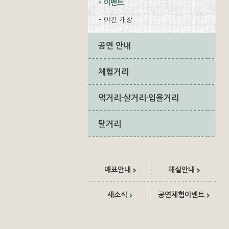
이벤트
야간 개장
공연 안내
체험거리
먹거리·살거리·입을거리
탈거리
매표안내
해설안내
새소식
공연체험이벤트