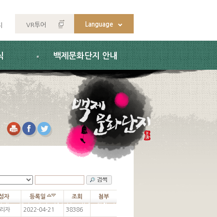
Language
VR투어
지
식
백제문화단지 안내
성자
등록일
조회
첨부
리자
2022-04-21
38386