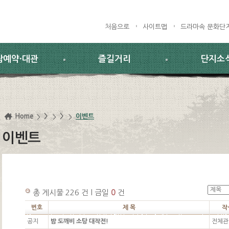
처음으로
사이트맵
드라마속 문화단
람예약·대관
즐길거리
단지소
Home
>
>
이벤트
이벤트
총 게시물 226 건 l 금일
0
건
번호
제 목
작
공지
밤 도깨비 소탕 대작전!
전체관