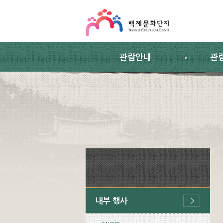
스킵네비게이션
본문 바로가기
주요메뉴 바로가기
하위메뉴 바로가기
관람안내
관
내부 행사