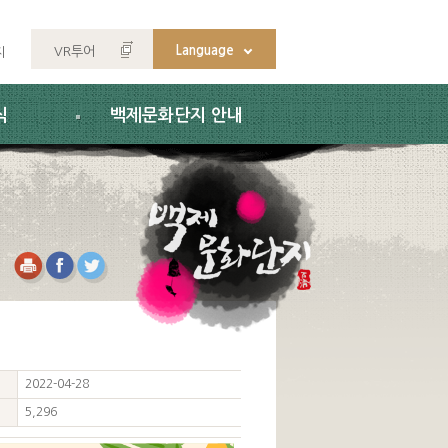
Language
VR투어
지
식
백제문화단지 안내
2022-04-28
5,296