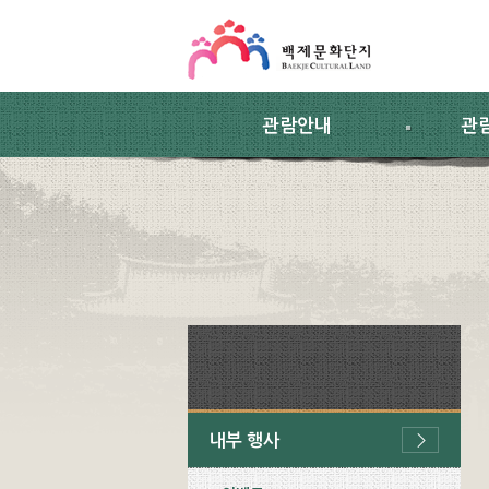
스킵네비게이션
본문 바로가기
주요메뉴 바로가기
하위메뉴 바로가기
관람안내
관
내부 행사