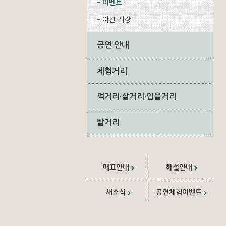
이벤트
야간 개장
공연 안내
체험거리
먹거리·살거리·입을거리
탈거리
매표안내
해설안내
새소식
공연체험이벤트