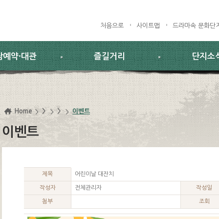
처음으로
사이트맵
드라마속 문화단
람예약·대관
즐길거리
단지소
Home
>
>
이벤트
이벤트
제목
어린이날 대잔치
작성자
전체관리자
작성일
첨부
조회