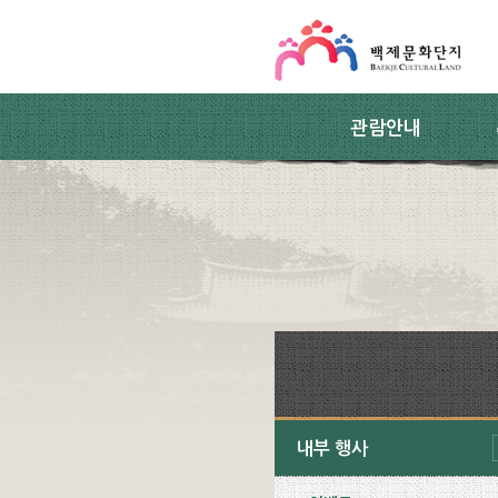
스킵네비게이션
본문 바로가기
주요메뉴 바로가기
하위메뉴 바로가기
관람안내
내부 행사