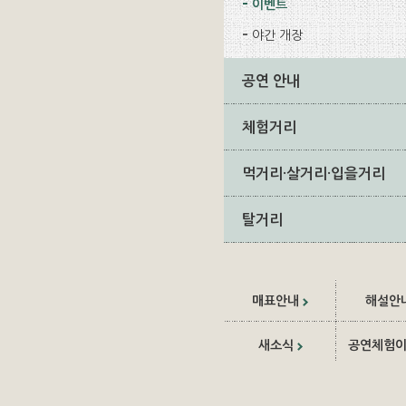
이벤트
야간 개장
공연 안내
체험거리
먹거리·살거리·입을거리
탈거리
매표안내
해설안
새소식
공연체험