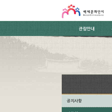
스킵네비게이션
본문 바로가기
주요메뉴 바로가기
하위메뉴 바로가기
관람안내
공지사항