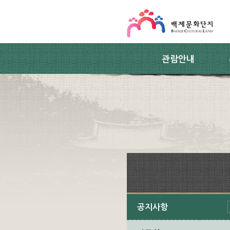
스킵네비게이션
본문 바로가기
주요메뉴 바로가기
하위메뉴 바로가기
관람안내
공지사항