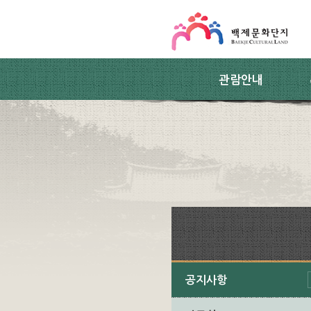
스킵네비게이션
본문 바로가기
주요메뉴 바로가기
하위메뉴 바로가기
관람안내
공지사항