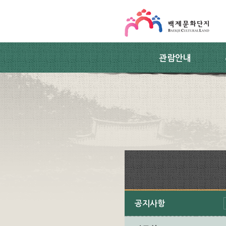
스킵네비게이션
본문 바로가기
주요메뉴 바로가기
하위메뉴 바로가기
관람안내
공지사항