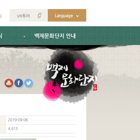
Language
VR투어
지
식
백제문화단지 안내
2019-09-06
4,613