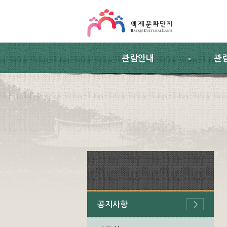
스킵네비게이션
본문 바로가기
주요메뉴 바로가기
하위메뉴 바로가기
관람안내
관
공지사항