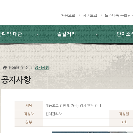
처음으로
사이트맵
드라마속 문화단
람예약·대관
즐길거리
단지소
Home
>
공지사항
공지사항
제목
태풍으로 인한 9. 7(금) 임시 휴관 안내
작성자
전체관리자
작성일
첨부
조회