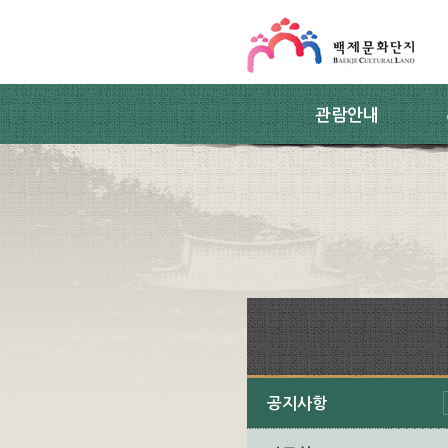
스킵네비게이션
본문 바로가기
주요메뉴 바로가기
하위메뉴 바로가기
관람안내
공지사항