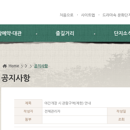
처음으로
사이트맵
드라마속 문화단
람예약·대관
즐길거리
단지소
Home
>
공지사항
공지사항
제목
야간개장 시 관람구역(제한) 안내
작성자
전체관리자
작성일
첨부
조회