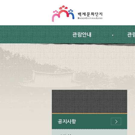
스킵네비게이션
본문 바로가기
주요메뉴 바로가기
하위메뉴 바로가기
관람안내
관
공지사항