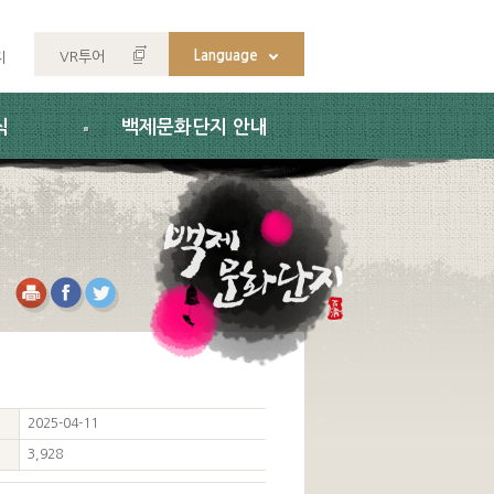
Language
VR투어
지
식
백제문화단지 안내
2025-04-11
3,928