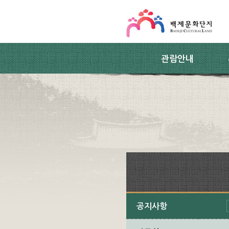
스킵네비게이션
본문 바로가기
주요메뉴 바로가기
하위메뉴 바로가기
관람안내
공지사항