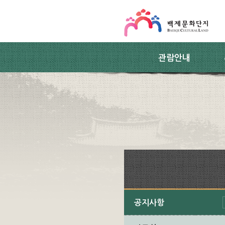
스킵네비게이션
본문 바로가기
주요메뉴 바로가기
하위메뉴 바로가기
관람안내
공지사항