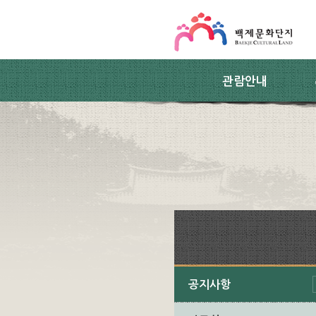
스킵네비게이션
본문 바로가기
주요메뉴 바로가기
하위메뉴 바로가기
관람안내
공지사항