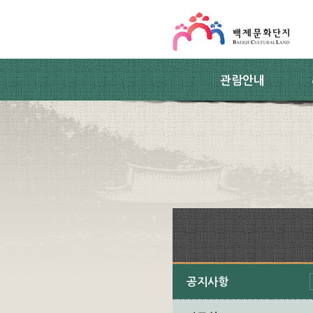
스킵네비게이션
본문 바로가기
주요메뉴 바로가기
하위메뉴 바로가기
관람안내
공지사항