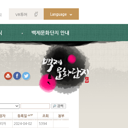
Language
VR투어
지
식
백제문화단지 안내
성자
등록일
조회
첨부
리자
2024-04-02
5394