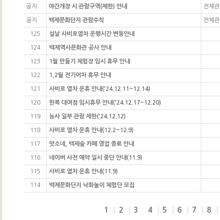
공지
야간개장 시 관람구역(제한) 안내
전체관
공지
백제문화단지 관람수칙
전체관
125
설날 사비로열차 운행시간 변동안내
124
백제역사문화관 공사 안내
123
1월 만들기 체험장 임시 휴무 안내
122
1,2월 전기어차 휴무 안내
121
사비로 열차 운휴 안내('24.12.11~12.14)
120
한복 대여점 임시휴무 안내('24.12.17~12.20)
119
능사 일부 관람 제한('24.12.12)
118
사비로 열차 운휴 안내(12.2~12.9)
117
맛소네, 백제숲 카페 영업 종료 안내
116
네이버 사전 예약 일시 중단 안내(11.9)
115
사비로 열차 운휴 안내(11.9)
114
백제문화단지 낙화놀이 체험단 모집
1
2
3
4
5
6
7
8