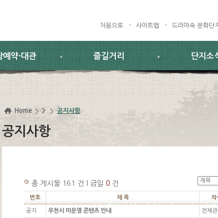
처음으로
사이트맵
드라마속 문화단
람예약·대관
즐길거리
단지소
Home
>
공지사항
공지사항
총 게시물 161 건 l 금일
0
건
번호
제 목
작
공지
우천시 미운영 콘텐츠 안내
전체관