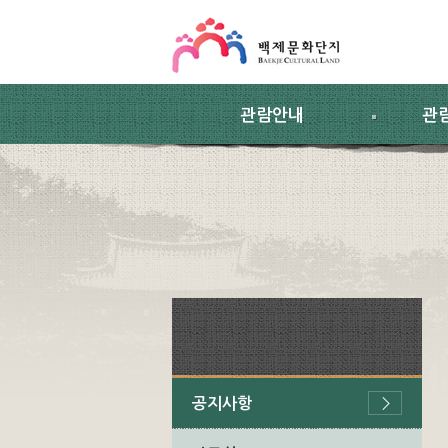
스킵네비게이션
본문 바로가기
주요메뉴 바로가기
하위메뉴 바로가기
관람안내
관
공지사항