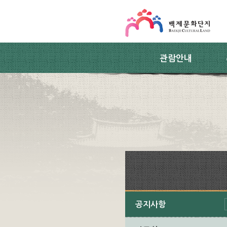
스킵네비게이션
본문 바로가기
주요메뉴 바로가기
하위메뉴 바로가기
관람안내
공지사항