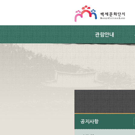
스킵네비게이션
본문 바로가기
주요메뉴 바로가기
하위메뉴 바로가기
관람안내
공지사항