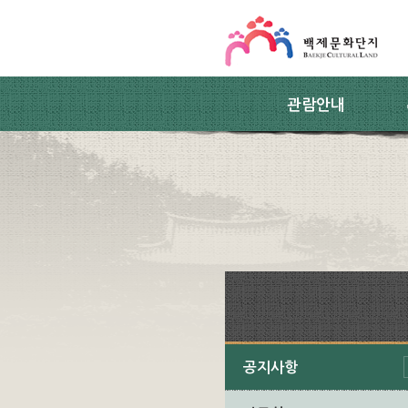
스킵네비게이션
본문 바로가기
주요메뉴 바로가기
하위메뉴 바로가기
관람안내
공지사항