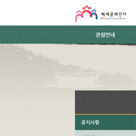
스킵네비게이션
본문 바로가기
주요메뉴 바로가기
하위메뉴 바로가기
관람안내
공지사항