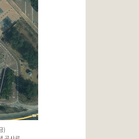
금)
색 공사로