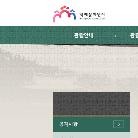
스킵네비게이션
본문 바로가기
주요메뉴 바로가기
하위메뉴 바로가기
관람안내
관
공지사항