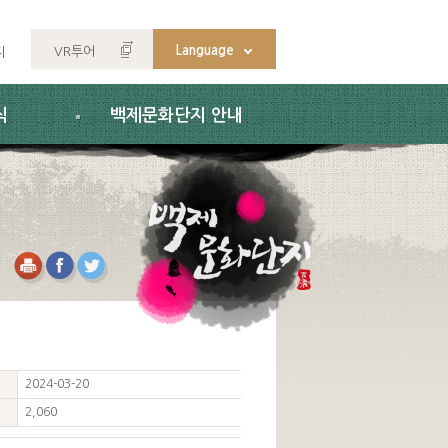
Language
VR투어
지
식
백제문화단지 안내
2024-03-20
2,060