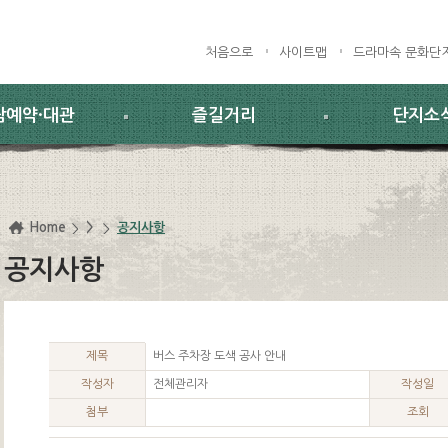
처음으로
사이트맵
드라마속 문화단
람예약·대관
즐길거리
단지소
Home
>
공지사항
공지사항
제목
버스 주차장 도색 공사 안내
작성자
전체관리자
작성일
첨부
조회