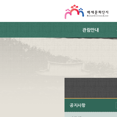
스킵네비게이션
본문 바로가기
주요메뉴 바로가기
하위메뉴 바로가기
관람안내
공지사항