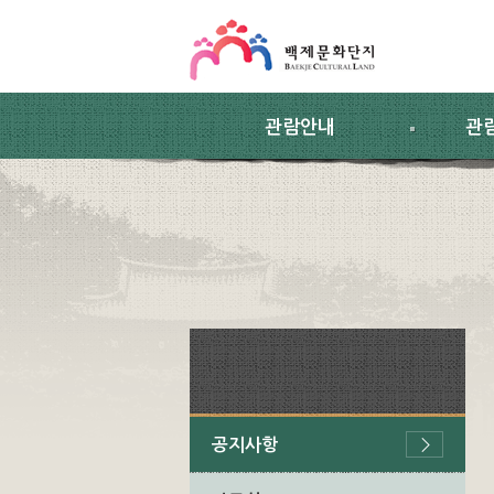
스킵네비게이션
본문 바로가기
주요메뉴 바로가기
하위메뉴 바로가기
관람안내
관
공지사항