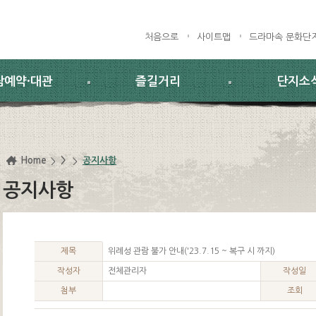
처음으로
사이트맵
드라마속 문화단
람예약·대관
즐길거리
단지소
Home
>
공지사항
공지사항
제목
위례성 관람 불가 안내('23.7.15 ~ 복구 시 까지)
작성자
전체관리자
작성일
첨부
조회