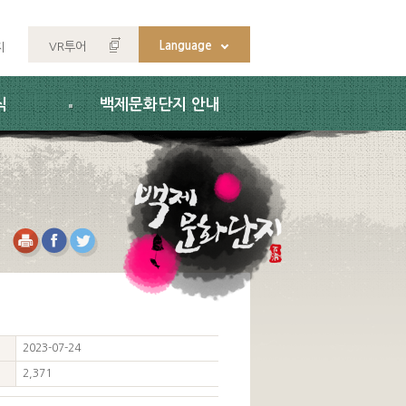
Language
VR투어
지
식
백제문화단지 안내
2023-07-24
2,371