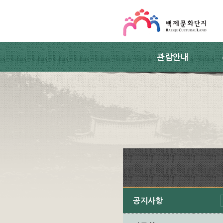
스킵네비게이션
본문 바로가기
주요메뉴 바로가기
하위메뉴 바로가기
관람안내
공지사항