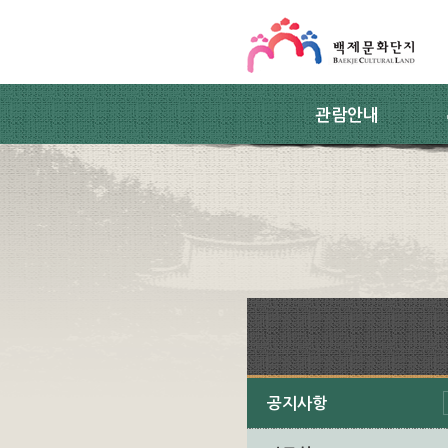
스킵네비게이션
본문 바로가기
주요메뉴 바로가기
하위메뉴 바로가기
관람안내
공지사항