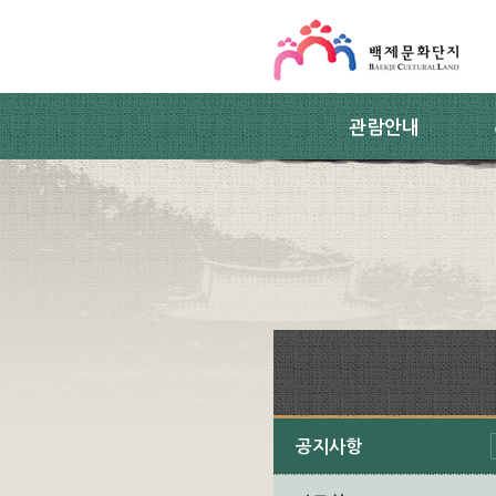
스킵네비게이션
본문 바로가기
주요메뉴 바로가기
하위메뉴 바로가기
관람안내
공지사항