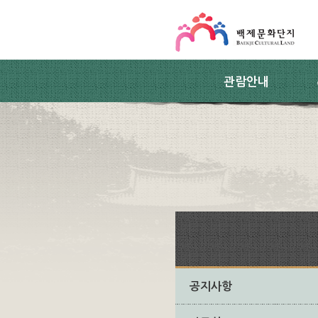
스킵네비게이션
본문 바로가기
주요메뉴 바로가기
하위메뉴 바로가기
관람안내
공지사항