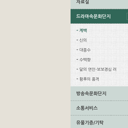
자료실
드라마속문화단지
계백
신의
대풍수
수백향
달의 연인-보보경심 려
황후의 품격
방송속문화단지
소통서비스
유물기증/기탁