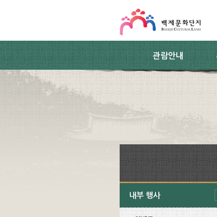
스킵네비게이션
본문 바로가기
주요메뉴 바로가기
하위메뉴 바로가기
관람안내
내부 행사