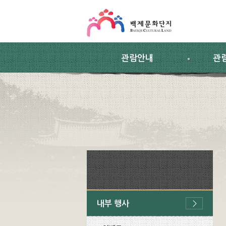
스킵네비게이션
본문 바로가기
주요메뉴 바로가기
하위메뉴 바로가기
관람안내
관
내부 행사