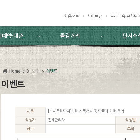
처음으로
사이트맵
드라마속 문화단
람예약·대관
즐길거리
단지소
Home
>
>
이벤트
이벤트
제목
[백제문화단지]지화 작품전시 및 만들기 체험 운영
작성자
전체관리자
작성일
첨부
조회