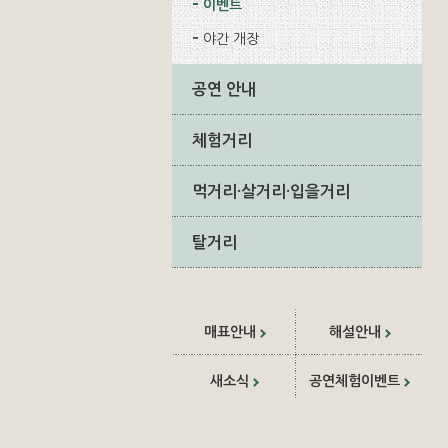
이벤트
야간 개장
공연 안내
체험거리
먹거리·살거리·입을거리
탈거리
매표안내
해설안내
새소식
공연체험이벤트