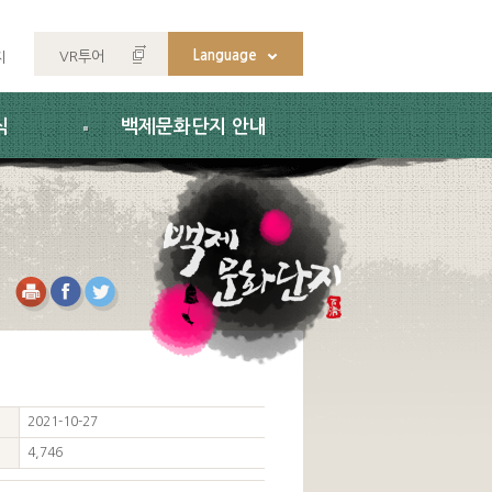
Language
VR투어
지
식
백제문화단지 안내
2021-10-27
4,746