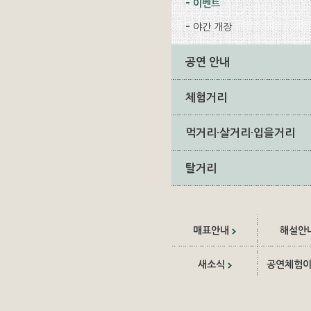
이벤트
야간 개장
공연 안내
체험거리
먹거리·살거리·입을거리
탈거리
매표안내
해설안
새소식
공연체험