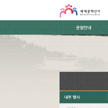
스킵네비게이션
본문 바로가기
주요메뉴 바로가기
하위메뉴 바로가기
관람안내
내부 행사