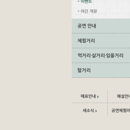
이벤트
야간 개장
공연 안내
체험거리
먹거리·살거리·입을거리
탈거리
매표안내
해설안
새소식
공연체험