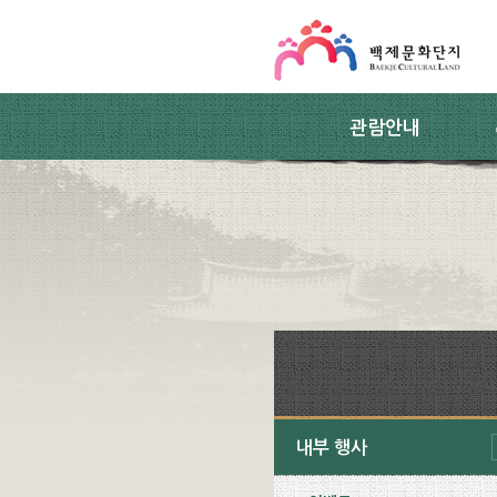
스킵네비게이션
본문 바로가기
주요메뉴 바로가기
하위메뉴 바로가기
관람안내
내부 행사