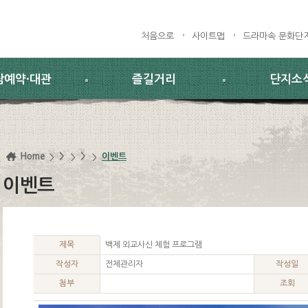
처음으로
사이트맵
드라마속 문화단
람예약·대관
즐길거리
단지소
Home
>
>
이벤트
이벤트
제목
백제 외교사신 체험 프로그램
작성자
전체관리자
작성일
첨부
조회