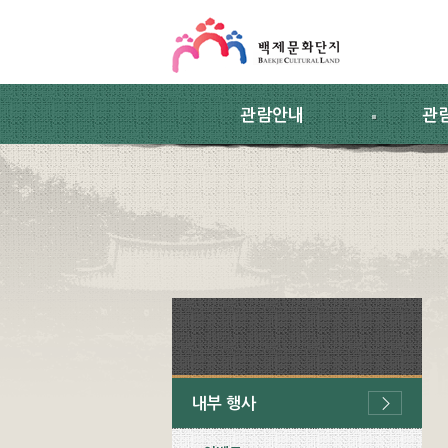
스킵네비게이션
본문 바로가기
주요메뉴 바로가기
하위메뉴 바로가기
관람안내
관
내부 행사