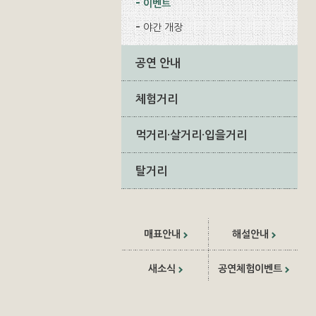
이벤트
야간 개장
공연 안내
체험거리
먹거리·살거리·입을거리
탈거리
매표안내
해설안내
새소식
공연체험이벤트