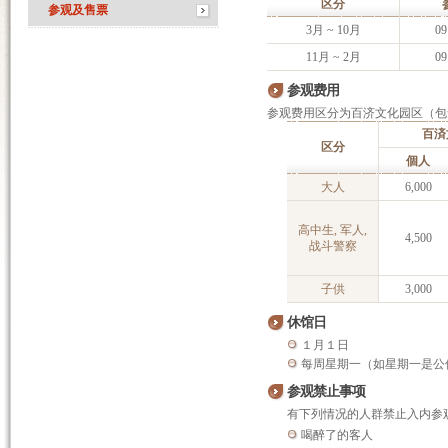
区分
参观及售票
3月 ~ 10月
09
11月 ~ 2月
09
参观费用
参观费用区分为百济文化园区（包
百済
区分
個人
大人
6,000
高中生, 军人,
4,500
战斗警察
子供
3,000
休馆日
１月１日
每周星期一（如星期一是公
参观禁止事项
有下列情况的人群禁止入内参
喝醉了的客人