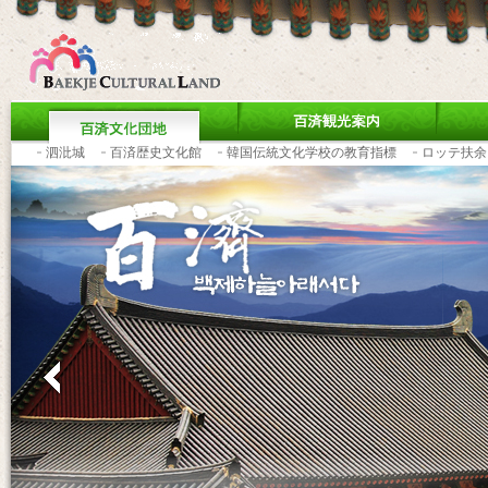
泗沘城
百済歴史文化館
韓国伝統文化学校の教育指標
ロッテ扶余