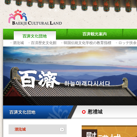
泗沘城
百済歴史文化館
韓国伝統文化学校の教育指標
ロッテ扶余
慰禮城
泗沘城