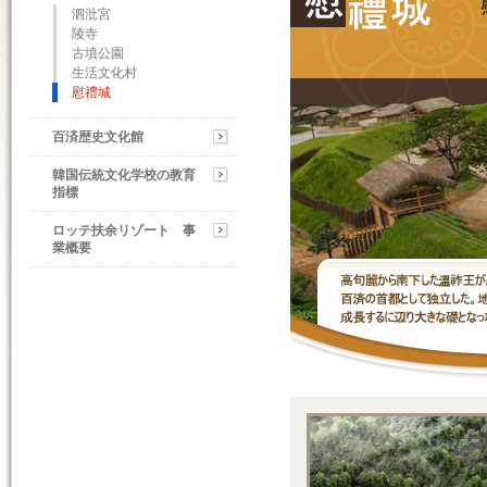
泗沘宮
陵寺
古墳公園
生活文化村
慰禮城
百済歴史文化館
韓国伝統文化学校の教育
指標
ロッテ扶余リゾート 事
業概要