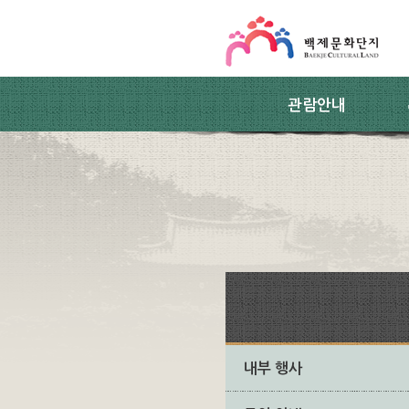
스킵네비게이션
본문 바로가기
주요메뉴 바로가기
하위메뉴 바로가기
관람안내
내부 행사